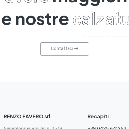
le nostre
calzat
Contattaci
RENZO FAVERO srl
Recapiti
Via Polesana Rovigo n. 25/B
+39 0425 641252