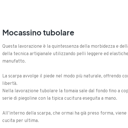
Mocassino tubolare
Questa lavorazione è la quintessenza della morbidezza e della
della tecnica artigianale utilizzando pelli leggere ed elastich
manufatto.
La scarpa avvolge il piede nel modo più naturale, offrendo c
libertà.
Nella lavorazione tubolare la tomaia sale dal fondo fino a copr
serie di piegoline con la tipica cucitura eseguita a mano.
All’interno della scarpa, che ormai ha già preso forma, viene 
cucita per ultima.