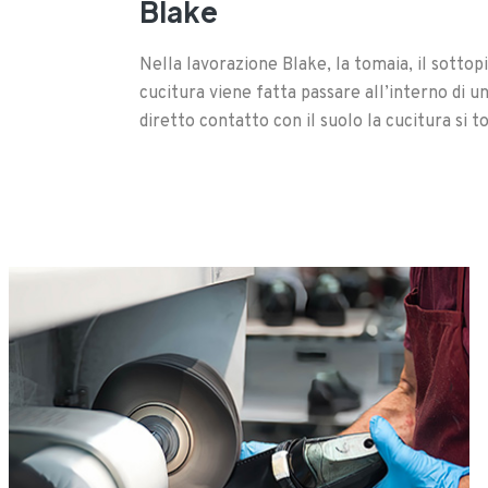
Blake
Nella lavorazione Blake, la tomaia, il sottop
cucitura viene fatta passare all’interno di u
diretto contatto con il suolo la cucitura si to